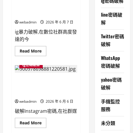
ig密碼破解
密：駭客實施 IG 暴力破解 的
戶
聘
密
技術原理與黑產核心手法全解
請
碼：
駭
析
line密碼破
駭
客
客
破
解
webadmin
2026 年 6 月 7 日
instagram
解
帳
Yahoo
戶
ig暴力破解,在數位社群高度發
密
密
Twitter密碼
碼
達的今
碼-
破解
instagram
密
Read
Read More
碼
more
破
WhatsApp
about
解
數
的
密碼破解
ig密碼破解
位
地
資
下
安
技
yahoo密碼
ig
揭秘網絡黑客：Instagram密
術
密
與
碼破解-破解Instagram密碼的
破解
碼
黑
破
幕後真相與全手段深度解析
產
解
核
攻
手機監控
webadmin
2026 年 6 月 6 日
心
防
手
服務
大
法
破解Instagram密碼,在社群媒
揭
全
密：
揭
駭
未分類
Read
密
Read More
客
more
實
about