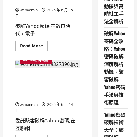
理
機
密
動機與高
與
碼？
webadmin
2026 年 6 月 15
自
FB
階社工手
動
密
日
化
碼
法全解析
腳
破
破解Yahoo密碼,在數位時
本
解
技
的
破解Yahoo
代，電子
術
揭
密碼全攻
全
密
解
心
Read
Read More
略：Yahoo
析
理
more
操
about
密碼破解
縱
破
yahoo密碼破解
術、
解
深度解析
駭
Yahoo
客
動機、駭
密
破
碼
Yahoo密碼破解技術大全：駭
客破解
解
全
客破解Yahoo密碼核心手法與
FB
攻
Yahoo密碼
密
略：
技術原理深度剖析-委託駭客
碼
Yahoo
手法與技
破解Yahoo密碼
的
密
核
碼
術原理
webadmin
2026 年 6 月 14
心
破
動
解
日
機
Yahoo密碼
深
與
度
委託駭客破解Yahoo密碼,在
破解技術
高
解
階
析
互聯網
大全：駭
社
動
工
機、