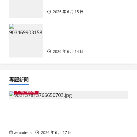
手法與技術原理
2026 年 6 月 15 日
Yahoo密碼破解技術大全：駭客破解
Yahoo密碼核心手法與技術原理深度剖
析-委託駭客破解Yahoo密碼
2026 年 6 月 14 日
專題新聞
fb密碼破解
如何暴力破解FB密碼？駭客破解FB密碼字典
攻擊手法、FB密碼破解的核心動機與自動化
腳本技術全解析
webadmin
2026 年 6 月 17 日