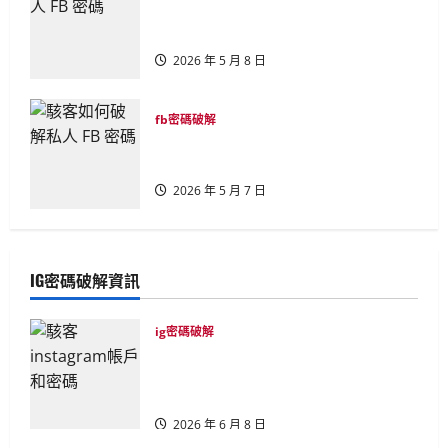
2026 最新！如何破解私人 FB 密碼｜
FB 密碼破解完整手法解析
2026 年 5 月 8 日
fb密碼破解
2026 最新！駭客如何破解私人 FB 密
碼｜FB 密碼破解完整手法解析
2026 年 5 月 7 日
IG密碼破解資訊
ig密碼破解
深度解密instagram帳戶密碼：駭客
instagram帳戶密碼-instagram密碼破解
的地下技術與黑產核心手法全揭密
2026 年 6 月 8 日