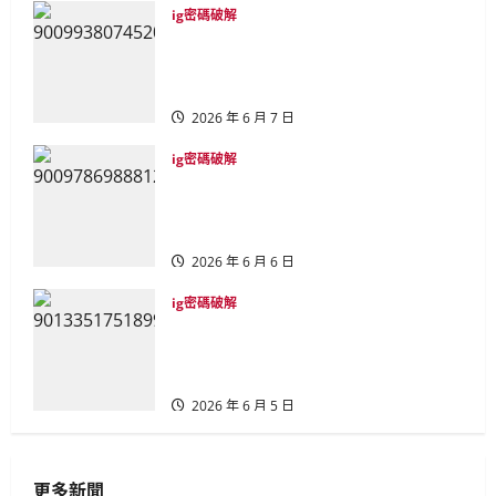
ig密碼破解
數位資安ig密碼破解攻防大揭密：駭
客實施 IG 暴力破解 的技術原理與黑
產核心手法全解析
2026 年 6 月 7 日
ig密碼破解
揭秘網絡黑客：Instagram密碼破解-破
解Instagram密碼的幕後真相與全手段
深度解析
2026 年 6 月 6 日
ig密碼破解
駭客釣魚破解ig密碼數位擬態學：駭
客釣魚破解IG密碼的深度行為、技術
生態與動機全解
2026 年 6 月 5 日
更多新聞