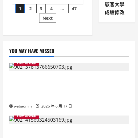
施
揭
駭客大學
IG
文
秘
1
2
3
4
...
47
暴
網
成績修改
力
絡
破
Next
章
黑
解
客：
的
Instagram
技
分
密
術
碼
原
破
理
頁
解-
與
破
YOU MAY HAVE MISSED
黑
解
產
Instagram
核
密
fb密碼破解
心
碼
手
的
法
幕
如何暴力破解FB密碼？駭客破解FB密碼字典
全
後
解
真
攻擊手法、FB密碼破解的核心動機與自動化
析
相
與
腳本技術全解析
全
手
段
webadmin
2026 年 6 月 17 日
深
度
fb密碼破解
解
析
如何社交工程破解FB密碼？FB密碼破解的揭