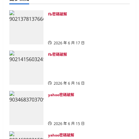
fb密碼破解
如何暴力破解FB密碼？駭客破解FB密
碼字典攻擊手法、FB密碼破解的核心
動機與自動化腳本技術全解析
2026 年 6 月 17 日
fb密碼破解
如何社交工程破解FB密碼？FB密碼破
解的揭密心理操縱術、駭客破解FB密
碼的核心動機與高階社工手法全解析
2026 年 6 月 16 日
yahoo密碼破解
破解Yahoo密碼全攻略：Yahoo密碼破
解深度解析動機、駭客破解Yahoo密碼
手法與技術原理
2026 年 6 月 15 日
yahoo密碼破解